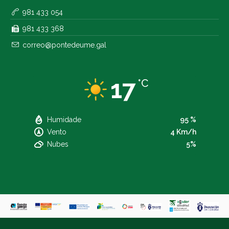
981 433 054
981 433 368
correo@pontedeume.gal
17
°C
Humidade
95 %
Vento
4 Km/h
Nubes
5%