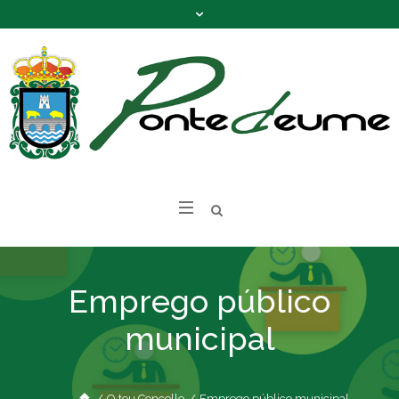
Emprego público
municipal
/
O teu Concello
/
Emprego público municipal