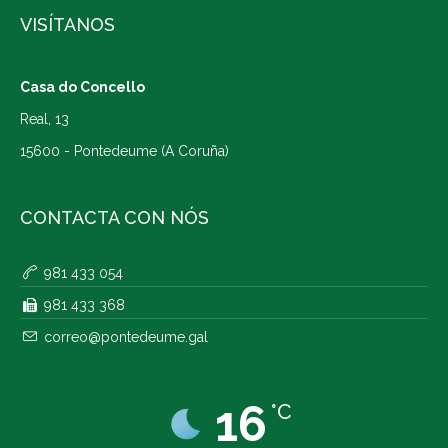
VISÍTANOS
Casa do Concello
Real, 13
15600 - Pontedeume (A Coruña)
CONTACTA CON NÓS
981 433 054
981 433 368
correo@pontedeume.gal
16
°C