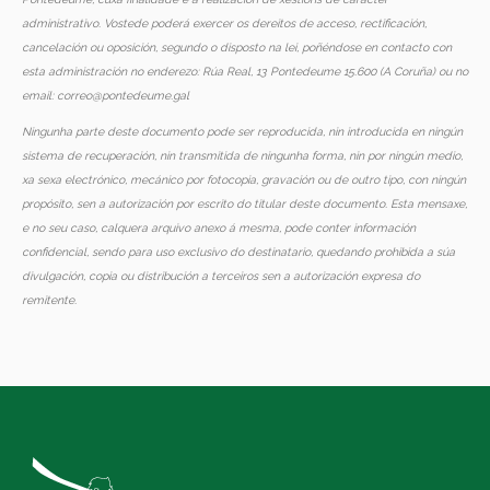
administrativo. Vostede poderá exercer os dereitos de acceso, rectificación,
cancelación ou oposición, segundo o disposto na lei, poñéndose en contacto con
esta administración no enderezo: Rúa Real, 13 Pontedeume
15.600 (A Coruña)
ou no
email: correo@pontedeume.gal
Ningunha parte deste documento pode ser reproducida, nin introducida en ningún
sistema de recuperación, nin transmitida de ningunha forma, nin por ningún medio,
xa sexa electrónico, mecánico por fotocopia, gravación ou de outro tipo, con ningún
propósito, sen a autorización por escrito do titular deste documento.
Esta mensaxe,
e no seu caso, calquera arquivo anexo á mesma, pode conter información
confidencial, sendo para uso exclusivo do destinatario, quedando prohibida a súa
divulgación, copia ou distribución a terceiros sen a autorización expresa do
remitente.