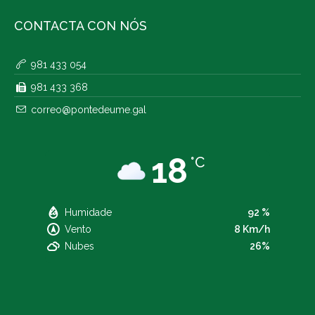
CONTACTA CON NÓS
981 433 054
981 433 368
correo@pontedeume.gal
18
°C
Humidade
92 %
Vento
8 Km/h
Nubes
26%