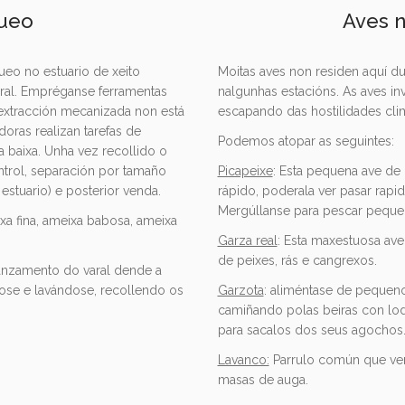
ueo
Aves n
eo no estuario de xeito
Moitas aves non residen aquí d
ural. Empréganse ferramentas
nalgunhas estacións. As aves in
 extracción mecanizada non está
escapando das hostilidades cli
oras realizan tarefas de
Podemos atopar as seguintes:
 baixa. Unha vez recollido o
ntrol, separación por tamaño
Picapeixe
: Esta pequena ave de
stuario) e posterior venda.
rápido, poderala ver pasar rapi
Mergúllanse para pescar pequen
ixa fina, ameixa babosa, ameixa
Garza real
: Esta maxestuosa av
de peixes, rás e cangrexos.
lanzamento do varal dende a
ose e lavándose, recollendo os
Garzota
: aliméntase de pequeno
camiñando polas beiras con lo
para sacalos dos seus agochos
Lavanco:
Parrulo común que verá
masas de auga.