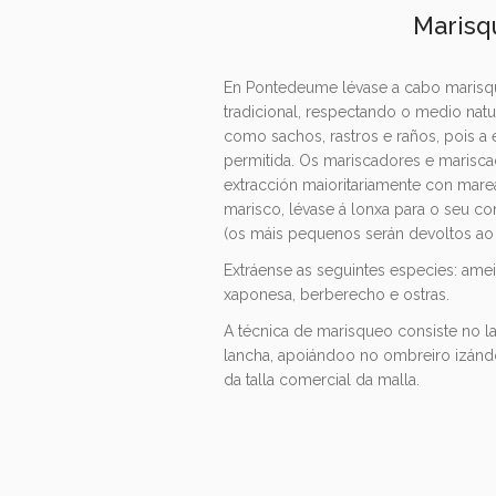
Marisq
En Pontedeume lévase a cabo marisqu
tradicional, respectando o medio nat
como sachos, rastros e raños, pois a
permitida. Os mariscadores e mariscad
extracción maioritariamente con marea
marisco, lévase á lonxa para o seu co
(os máis pequenos serán devoltos ao e
Extráense as seguintes especies: ame
xaponesa, berberecho e ostras.
A técnica de marisqueo consiste no 
lancha, apoiándoo no ombreiro izánd
da talla comercial da malla.