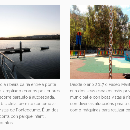
a ribeira da ría entre a ponte
Desde o ano 2017 o Paseo Marít
oi ampliado en anos posteriores
nun dos seus espazos máis privi
corre paralelo á autoestrada.
municipal e con boas vistas á rí
 bicicleta, permite contemplar
con diversas atraccións para o 
vistas de Pontedeume. É un dos
como máquinas para realizar exer
conta con parque infantil,
puntos.