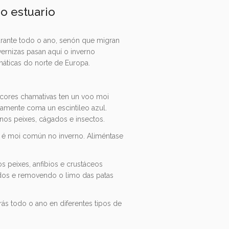
o estuario
urante todo o ano, senón que migran
vernizas pasan aquí o inverno
máticas do norte de Europa.
 cores chamativas ten un voo moi
damente coma un escintileo azul.
os peixes, cágados e insectos.
e é moi común no inverno. Aliméntase
s peixes, anfibios e crustáceos
dos e removendo o limo das patas
.
s todo o ano en diferentes tipos de