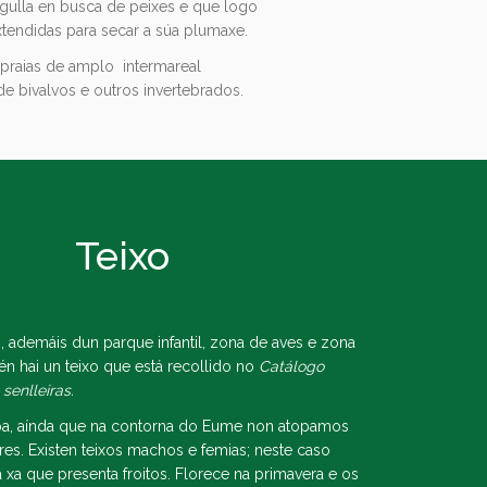
gulla en busca de peixes e que logo
tendidas para secar a súa plumaxe.
 praias de amplo intermareal
e bivalvos e outros invertebrados.
Teixo
 ademáis dun parque infantil, zona de aves e zona
n hai un teixo que está recollido no
Catálogo
senlleiras.
opa, aínda que na contorna do Eume non atopamos
res. Existen teixos machos e femias; neste caso
 xa que presenta froitos. Florece na primavera e os