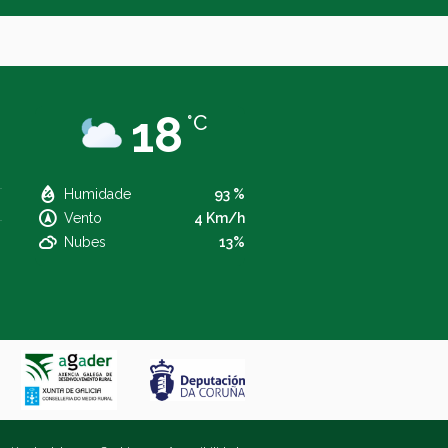
18
°C
Humidade
93 %
Vento
4 Km/h
Nubes
13%