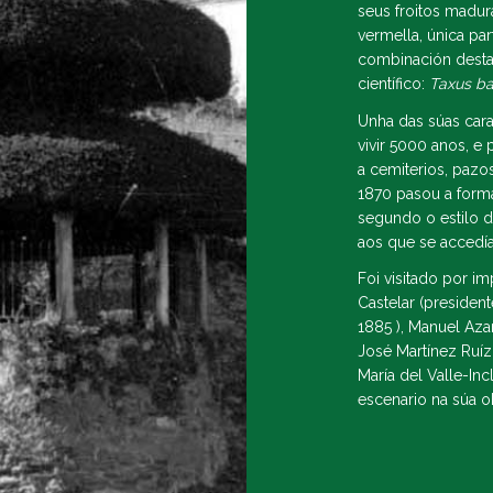
seus froitos madur
vermella, única pa
combinación desta
científico:
Taxus b
Unha das súas cara
vivir 5000 anos, e
a cemiterios, pazos
1870 pasou a forma
segundo o estilo d
aos que se accedía
Foi visitado por i
Castelar (presiden
1885 ), Manuel Azañ
José Martínez Ruí
María del Valle-In
escenario na súa ob