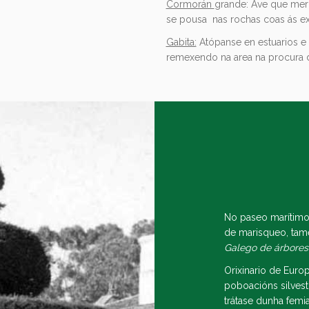
Cormorán
grande: Ave que mer
se pousa nas rochas coas ás ex
Gabita:
Atópanse en estuarios e
remexendo na area na procura d
No paseo marítimo,
de marisqueo, tamé
Galego de árbores 
Orixinario de Eur
poboacións silvest
trátase dunha femia