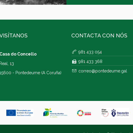
VISÍTANOS
CONTACTA CON NÓS
981 433 054
Casa do Concello
981 433 368
Real, 13
correo@pontedeume.gal
15600 - Pontedeume (A Coruña)