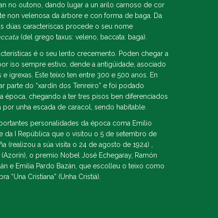
an no outono, dando lugar a un arilo carnoso de cor
rte non velenosa da árbore e con forma de baga. Da
s dúas caracteríscas procede o seu nome
accata
(del grego taxus: veleno, baccata: baga).
cterísticas é o seu lento crecemento. Poden chegar a
 por iso sempre estivo, dende a antigüidade, asociado
 e igrexas. Este teixo ten entre 300 e 500 anos. En
r parte do “xardín dos Tenreiro” e foi podado
a época, chegando a ter tres pisos ben diferenciados
 por unha escada de caracol, sendo habitable.
mportantes personalidades da época coma Emilio
te da I República que o visitou o 5 de setembro de
a (realizou a súa visita o 24 de agosto de 1924) ,
z (Azorín), o premio Nobel José Echegaray, Ramón
clán e Emilia Pardo Bazán, que escolleu o teixo como
ra “Una Cristiana” (Unha Cristiá).