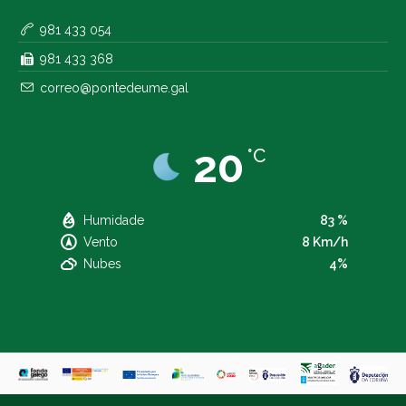
981 433 054
981 433 368
correo@pontedeume.gal
20
°C
Humidade
83 %
Vento
8 Km/h
Nubes
4%