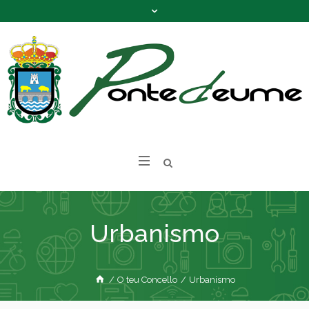
Urbanismo
/
O teu Concello
/
Urbanismo