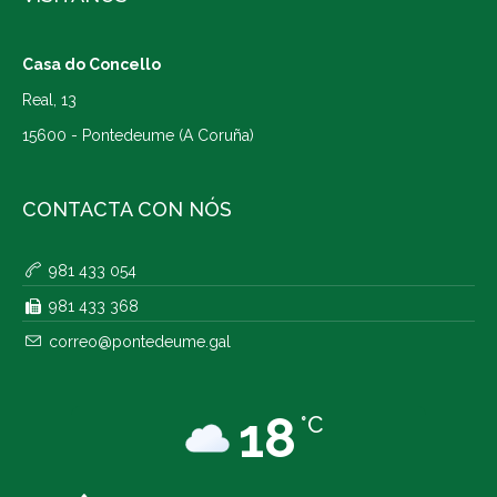
Casa do Concello
Real, 13
15600 - Pontedeume (A Coruña)
CONTACTA CON NÓS
981 433 054
981 433 368
correo@pontedeume.gal
18
°C