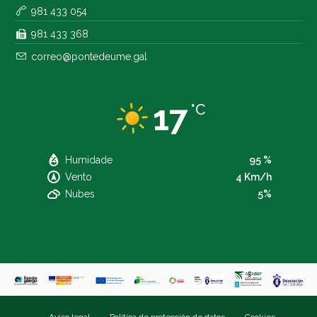
981 433 054
981 433 368
correo@pontedeume.gal
17
°C
Humidade
95 %
Vento
4 Km/h
Nubes
5%