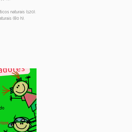
cos naturais (120).
urais (80 h).