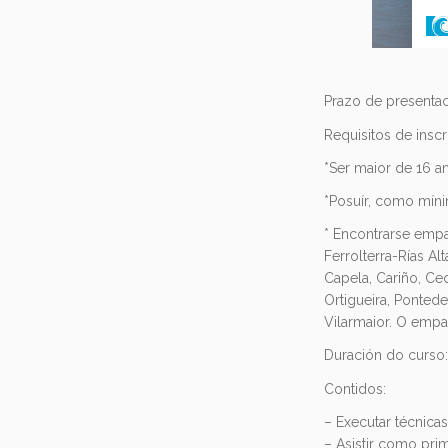
Prazo de presentac
Requisitos de inscr
*Ser maior de 16 a
*Posuír, como míni
* Encontrarse empa
Ferrolterra-Rías Al
Capela, Cariño, Ce
Ortigueira, Ponted
Vilarmaior. O empa
Duración do curso:
Contidos:
– Executar técnicas
– Asistir como pri