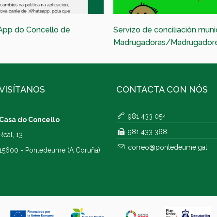
App do Concello de
Servizo de conciliación muni
Madrugadoras/Madrugador
VISÍTANOS
CONTACTA CON NÓS
981 433 054
Casa do Concello
981 433 368
Real, 13
correo@pontedeume.gal
15600 - Pontedeume (A Coruña)