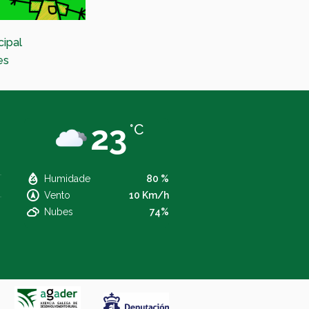
cipal
Festival de Maxia nas parroquias
es
23
°C
Humidade
80 %
Vento
10 Km/h
Nubes
74%