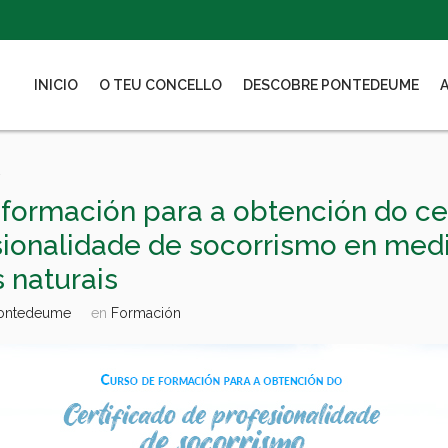
INICIO
O TEU CONCELLO
DESCOBRE PONTEDEUME
2
formación para a obtención do cer
sionalidade de socorrismo en med
 naturais
Pontedeume
en
Formación