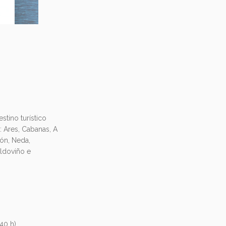
tino turístico
: Ares, Cabanas, A
ón, Neda,
ldoviño e
40 h).