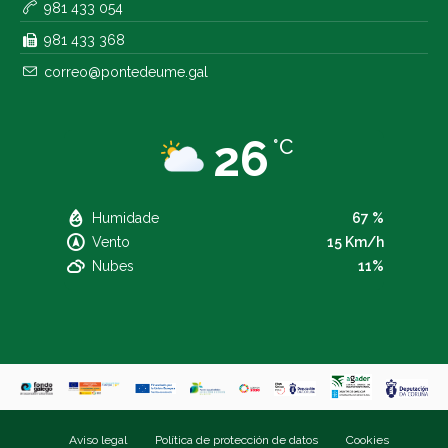
981 433 054
981 433 368
correo@pontedeume.gal
26
°C
Humidade
67 %
Vento
15 Km/h
Nubes
11%
Aviso legal
Política de protección de datos
Cookies