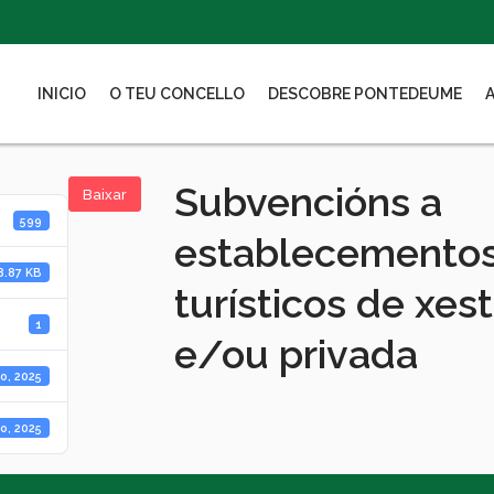
INICIO
O TEU CONCELLO
DESCOBRE PONTEDEUME
Subvencións a
Baixar
599
establecementos
8.87 KB
turísticos de xes
1
e/ou privada
o, 2025
o, 2025