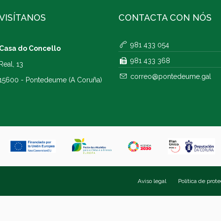
VISÍTANOS
CONTACTA CON NÓS
981 433 054
Casa do Concello
981 433 368
Real, 13
correo@pontedeume.gal
15600 - Pontedeume (A Coruña)
Aviso legal
Política de prot