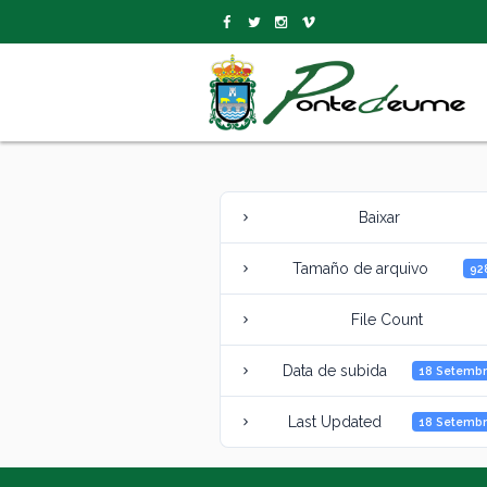
Baixar
Tamaño de arquivo
92
File Count
Data de subida
18 Setembr
Last Updated
18 Setembr