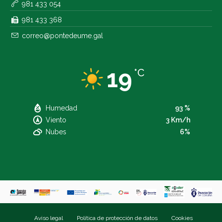
981 433 054
981 433 368
correo@pontedeume.gal
19
°C
Humedad
93 %
Viento
3 Km/h
Nubes
6%
Aviso legal
Política de protección de datos
Cookies