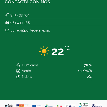
CONTACTA CON NÓS
981 433 054
981 433 368
correo@pontedeume.gal
22
°C
Humidade
78 %
Vento
10 Km/h
Nubes
0%