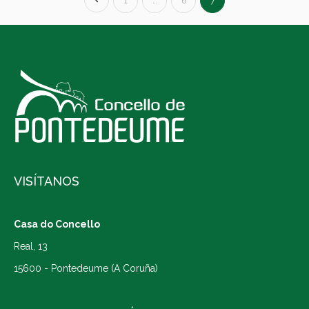
1
…
6
7
VISÍTANOS
Casa do Concello
Real, 13
15600 - Pontedeume (A Coruña)