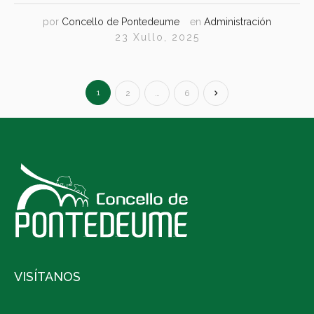
por
Concello de Pontedeume
en
Administración
23 Xullo, 2025
1
2
…
6
VISÍTANOS