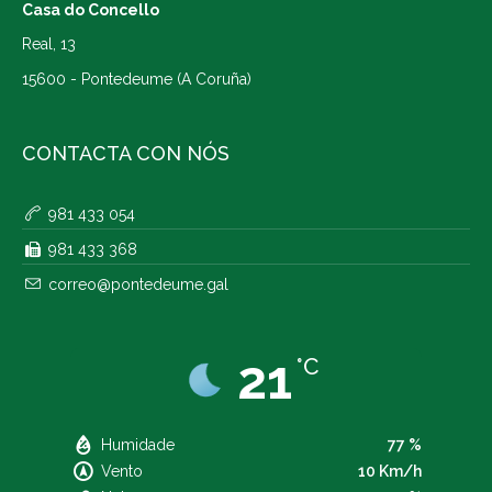
Casa do Concello
Real, 13
15600 - Pontedeume (A Coruña)
CONTACTA CON NÓS
981 433 054
981 433 368
correo@pontedeume.gal
21
°C
Humidade
77 %
Vento
10 Km/h