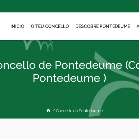
INICIO
O TEU CONCELLO
DESCOBRE PONTEDEUME
oncello de Pontedeume
(C
Pontedeume )
/
Concello de Pontedeume