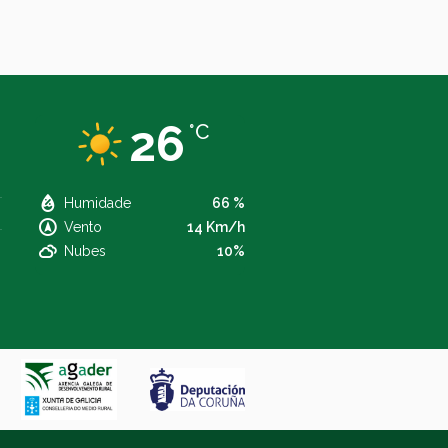
26
°C
Humidade
66 %
Vento
14 Km/h
Nubes
10%