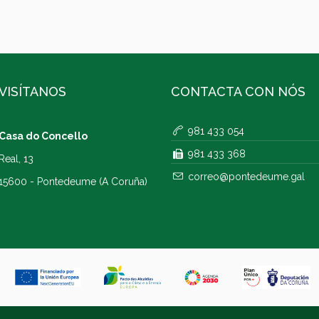
VISÍTANOS
CONTACTA CON NÓS
981 433 054
Casa do Concello
981 433 368
Real, 13
correo@pontedeume.gal
15600 - Pontedeume (A Coruña)