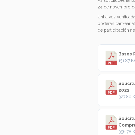
As solicitudes tan
24 de novembro d
Unha vez verificad
poderán canxear a
de participación n
Bases 
151.87 K
Solici
2022
327.80 
Solici
Compra
356.78 