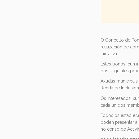
O Concello de Pon
realización de co
iniciativa.
Estes bonos, cun i
dos seguintes pro
Axudas municipais 
Renda de Inclusión 
Os interesados, xu
cada un dos membr
Todos os establec
poden presentar a s
no censo de Activ