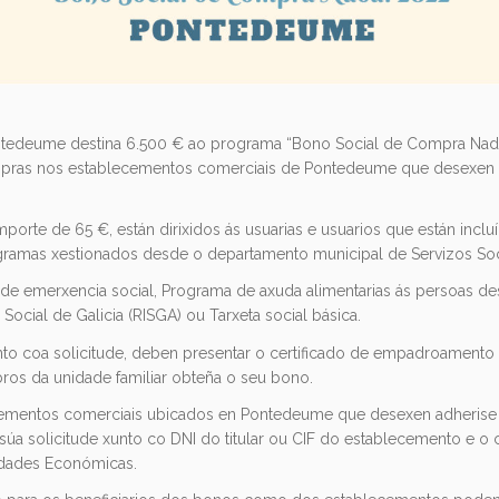
tedeume destina 6.500 € ao programa “Bono Social de Compra Nada
mpras nos establecementos comerciais de Pontedeume que desexen a
mporte de 65 €, están dirixidos ás usuarias e usuarios que están incl
gramas xestionados desde o departamento municipal de Servizos Soc
de emerxencia social, Programa de axuda alimentarias ás persoas de
Social de Galicia (RISGA) ou Tarxeta social básica.
nto coa solicitude, deben presentar o certificado de empadroamento
os da unidade familiar obteña o seu bono.
ementos comerciais ubicados en Pontedeume que desexen adherise a e
úa solicitude xunto co DNI do titular ou CIF do establecemento e o ce
idades Económicas.