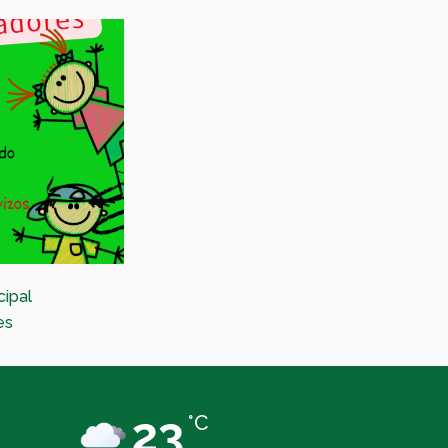
cipal
Festival de Maxia nas parroquias
es
23
°C