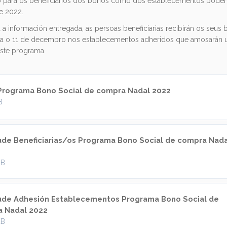
to para os beneficiarios dos bonos como dos establecementos poden
e 2022.
a a información entregada, as persoas beneficiarias recibirán os seus
ta o 11 de decembro nos establecementos adheridos que amosarán un
este programa.
Programa Bono Social de compra Nadal 2022
B
tude Beneficiarias/os Programa Bono Social de compra Nad
KB
tude Adhesión Establecementos Programa Bono Social de
 Nadal 2022
KB