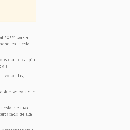
l 2022” para a
dherirse a esta
uídos dentro dalgún
iais:
sfavorecidas,
 colectivo para que
sta iniciativa
rtificado de alta