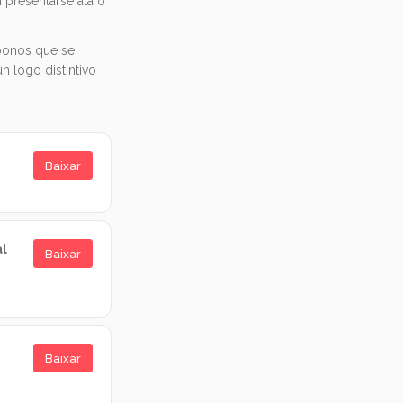
 presentarse ata o
 bonos que se
 logo distintivo
Baixar
al
Baixar
Baixar