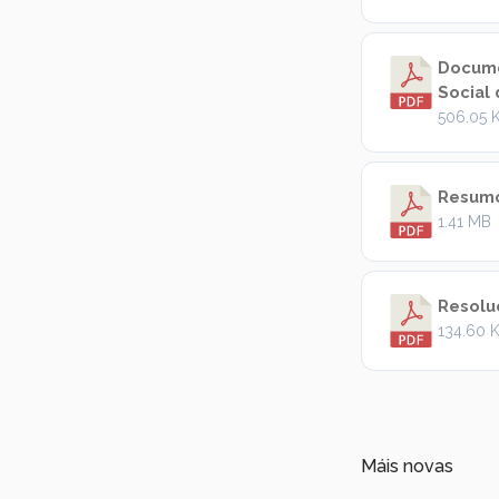
Docume
Social
506.05 
Resumo
1.41 MB
Resolu
134.60 
Máis novas