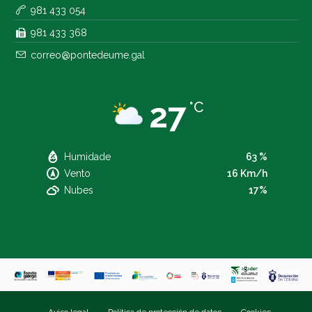
981 433 054
981 433 368
correo@pontedeume.gal
27
°C
Humidade
63 %
Vento
16 Km/h
Nubes
17%
Aviso legal
Política de protección de datos
Cookies