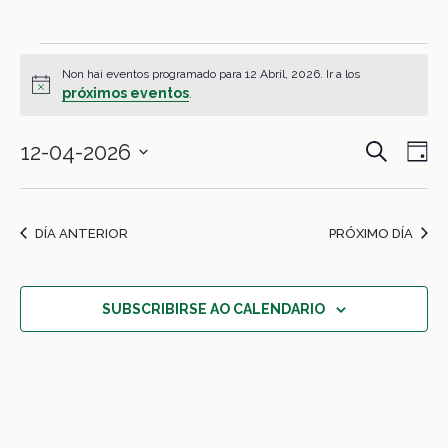
eventos
Non hai eventos programado para 12 Abril, 2026. Ir a los
Notice
for
próximos eventos
.
12
PROCURA
12-04-2026
Navegac
Nav
DÍ
Abril,
de
de
Select
date.
busca
vist
2026
DÍA ANTERIOR
PRÓXIMO DÍA
e
de
vistas
Eve
de
SUBSCRIBIRSE AO CALENDARIO
eventos