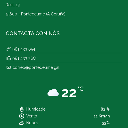
Real, 13
15600 - Pontedeume (A Coruña)
CONTACTA CON NÓS
981 433 054
981 433 368
correo@pontedeume.gal
22
°C
Humidade
82 %
Vento
11 Km/h
Nubes
33%