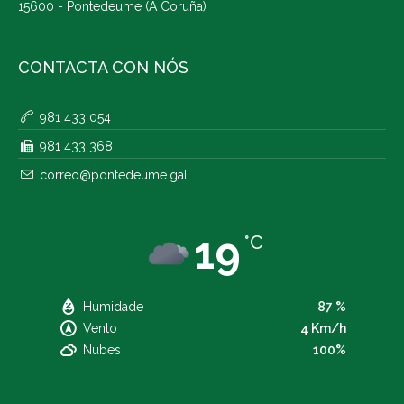
15600 - Pontedeume (A Coruña)
CONTACTA CON NÓS
981 433 054
981 433 368
correo@pontedeume.gal
19
°C
Humidade
87 %
Vento
4 Km/h
Nubes
100%