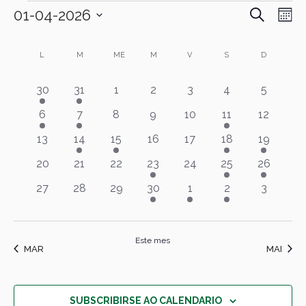
PROCURA
eventos
01-04-2026
Navegac
Nav
M
de
de
Select
Calendario
date.
busca
L
LUNS
M
MARTES
ME
MÉRCORES
M
XOVES
V
VENRES
S
SÁBADO
D
DOMINGO
vist
de
e
de
1 evento
1 evento
0 eventos
0 eventos
0 eventos
0 eventos
0 evento
30
31
1
2
3
4
5
eventos
vistas
Eve
1 evento
1 evento
0 eventos
0 eventos
0 eventos
4 eventos
0 evento
6
7
8
9
10
11
12
de
0 eventos
1 evento
2 eventos
0 eventos
0 eventos
2 eventos
1 evento
13
14
15
16
17
18
19
eventos
0 eventos
0 eventos
0 eventos
1 evento
0 eventos
2 eventos
1 evento
20
21
22
23
24
25
26
0 eventos
0 eventos
0 eventos
1 evento
1 evento
1 evento
0 evento
27
28
29
30
1
2
3
Este mes
MAR
MAI
SUBSCRIBIRSE AO CALENDARIO