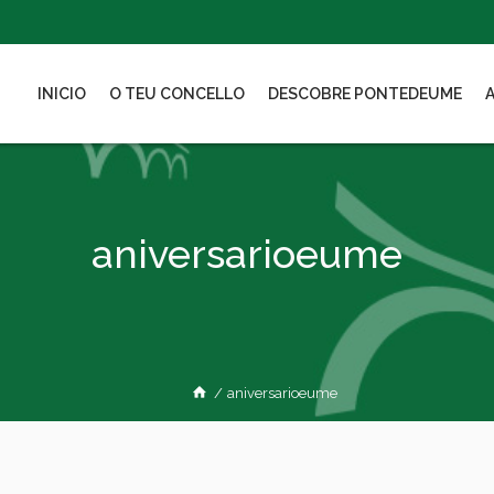
INICIO
O TEU CONCELLO
DESCOBRE PONTEDEUME
aniversarioeume
/
aniversarioeume