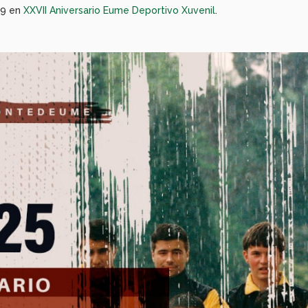
99 en
XXVII Aniversario Eume Deportivo Xuvenil
.