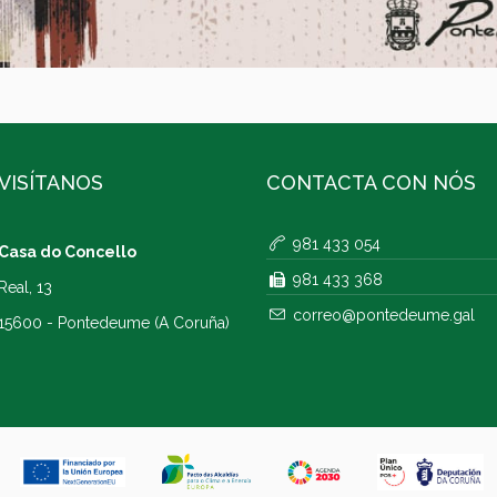
VISÍTANOS
CONTACTA CON NÓS
981 433 054
Casa do Concello
981 433 368
Real, 13
correo@pontedeume.gal
15600 - Pontedeume (A Coruña)