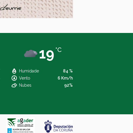
19
°C
Humidade
84 %
Vento
6 Km/h
Nubes
92%