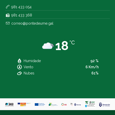
981 433 054
981 433 368
correo@pontedeume.gal
18
°C
Humidade
92 %
Vento
6 Km/h
Nubes
61%