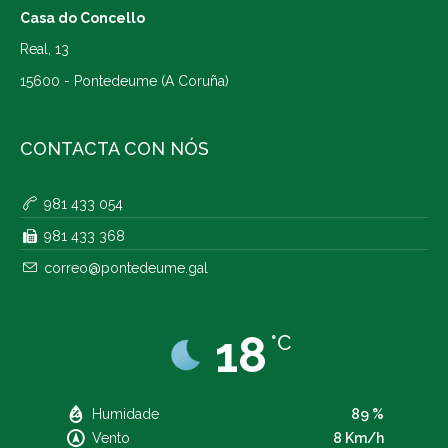
Casa do Concello
Real, 13
15600 - Pontedeume (A Coruña)
CONTACTA CON NÓS
981 433 054
981 433 368
correo@pontedeume.gal
18
°C
Humidade
89 %
Vento
8 Km/h