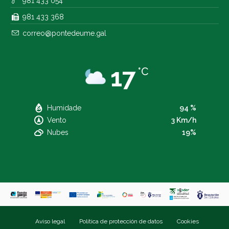
981 433 054
981 433 368
correo@pontedeume.gal
17
°C
Humidade
94 %
Vento
3 Km/h
Nubes
19%
Aviso legal
Política de protección de datos
Cookies