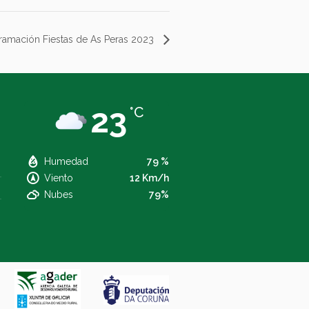
ramación Fiestas de As Peras 2023
23
°C
Humedad
79 %
Viento
12 Km/h
Nubes
79%