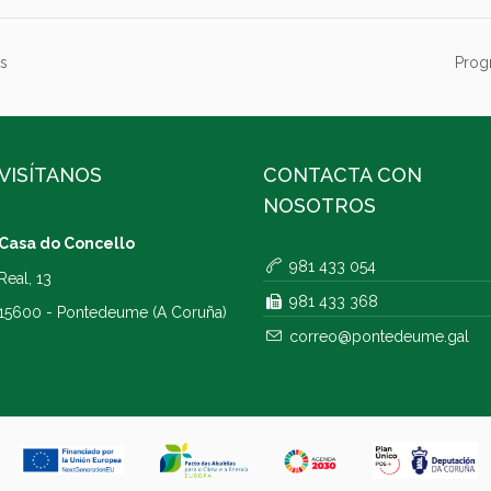
s
Prog
VISÍTANOS
CONTACTA CON
NOSOTROS
Casa do Concello
981 433 054
Real, 13
981 433 368
15600 - Pontedeume (A Coruña)
correo@pontedeume.gal