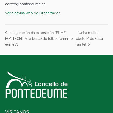
correo@pontedeume.gal
Ver a páxina web do Organizador
“Unha muller
Inauguración da exposición “EUME
FONTECELTA: o berce do fútbol feminino
rebelde” de Casa
eumés”.
Hamlet
VISÍTANOS