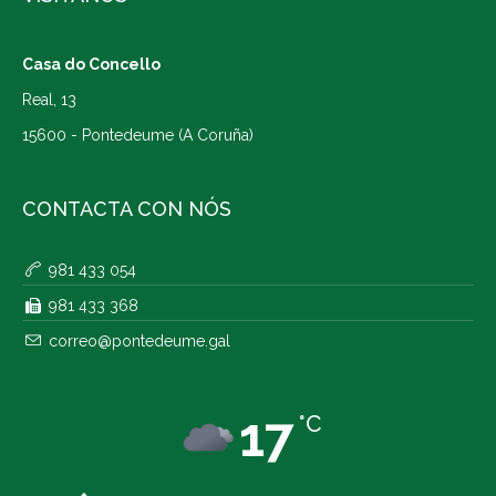
Casa do Concello
Real, 13
15600 - Pontedeume (A Coruña)
CONTACTA CON NÓS
981 433 054
981 433 368
correo@pontedeume.gal
17
°C