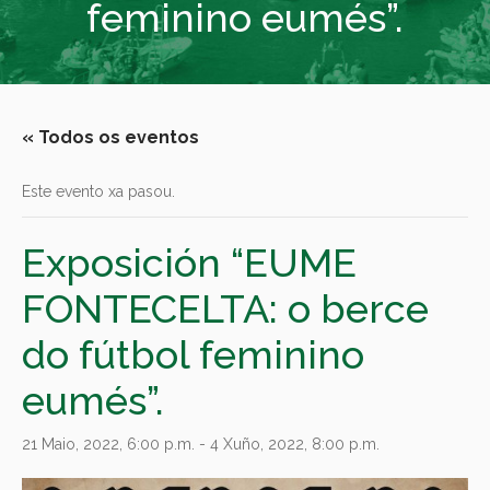
feminino eumés”.
« Todos os eventos
Este evento xa pasou.
Exposición “EUME
FONTECELTA: o berce
do fútbol feminino
eumés”.
21 Maio, 2022, 6:00 p.m.
-
4 Xuño, 2022, 8:00 p.m.