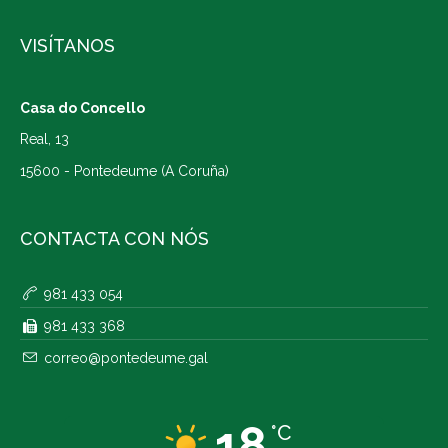
VISÍTANOS
Casa do Concello
Real, 13
15600 - Pontedeume (A Coruña)
CONTACTA CON NÓS
981 433 054
981 433 368
correo@pontedeume.gal
18
°C