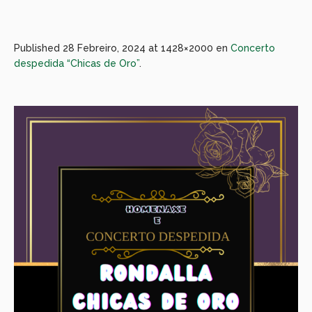
Published
28 Febreiro, 2024
at 1428×2000 en
Concerto
despedida “Chicas de Oro”
.