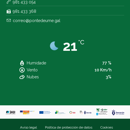
981 433 054
981 433 368
correo@pontedeume.gal
21
°C
Humidade
77 %
Vento
10 Km/h
Nubes
3%
Aviso legal
Política de protección de datos
Cookies