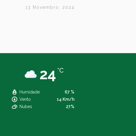
13 Novembro, 2024
24
°C
Humidade
67 %
Vento
14 Km/h
Nubes
27%