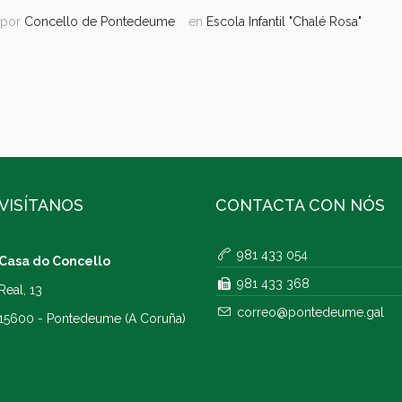
por
Concello de Pontedeume
en
Escola Infantil "Chalé Rosa"
VISÍTANOS
CONTACTA CON NÓS
981 433 054
Casa do Concello
981 433 368
Real, 13
correo@pontedeume.gal
15600 - Pontedeume (A Coruña)