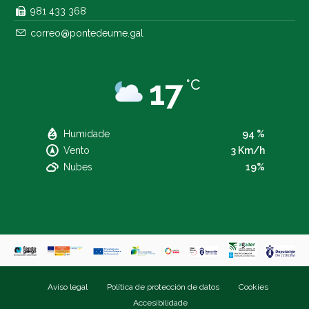
981 433 368
correo@pontedeume.gal
17
°C
Humidade
94 %
Vento
3 Km/h
Nubes
19%
Aviso legal
Política de protección de datos
Cookies
Accesibilidade