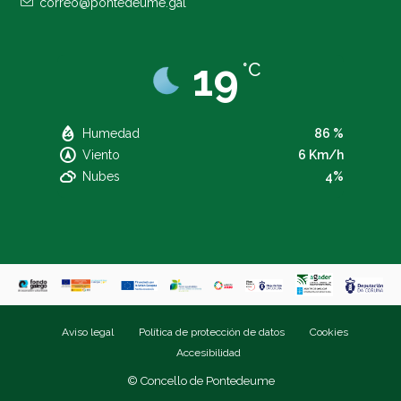
correo@pontedeume.gal
19
°C
Humedad
86 %
Viento
6 Km/h
Nubes
4%
Aviso legal
Política de protección de datos
Cookies
Accesibilidad
© Concello de Pontedeume