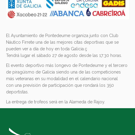
El Ayuntamiento de Pontedeume organiza junto con Club
Náutico Firrete una de las mejores citas deportivas que se
pueden ver a día de hoy en toda Galicia.ç
Tendrá lugar el sábado 27 de agosto desde las 17:30 horas.
El evento deportivo más longevo de Pontedeume y el tercero
de piragüismo de Galicia siendo una de las competiciones
más veteranas en su modalidad en el calendario nacional
con una previsión de participación que rondará los 350
deportistas.
La entrega de trofeos será en la Alameda de Rajoy.