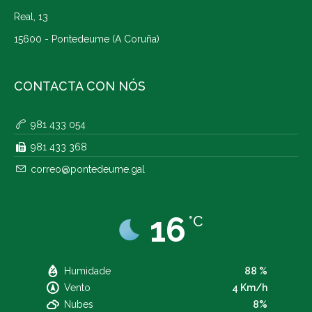
Real, 13
15600 - Pontedeume (A Coruña)
CONTACTA CON NÓS
981 433 054
981 433 368
correo@pontedeume.gal
16
°C
Humidade
88 %
Vento
4 Km/h
Nubes
8%