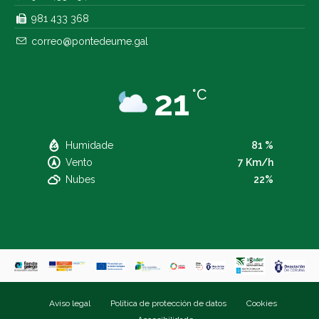
981 433 368
correo@pontedeume.gal
21
°C
Humidade
81 %
Vento
7 Km/h
Nubes
22%
Aviso legal
Política de protección de datos
Cookies