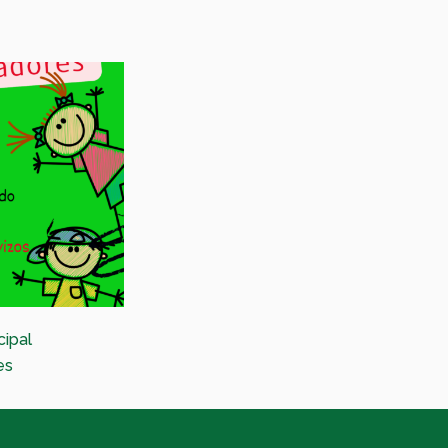
cipal
Festival de Maxia nas parroquias
es