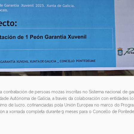
a contratación de persoas mozas inscritas no Sistema nacional de gar
ade Autónoma de Galicia, a través da colaboración con entidades l
imo de lucro, cofinanciadas pola Unión Europea no marco do Progra
eón a xornada completa durante 9 meses para o Concello de Ponted