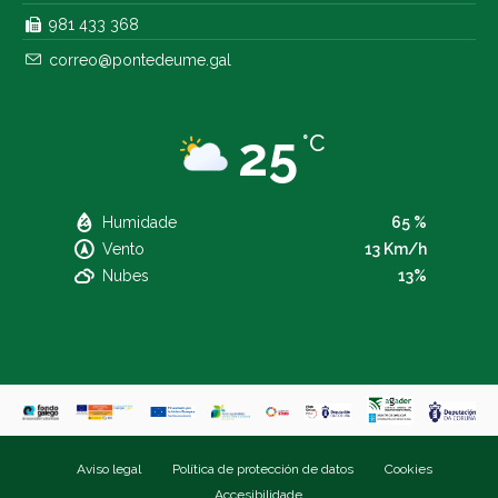
981 433 368
correo@pontedeume.gal
25
°C
Humidade
65 %
Vento
13 Km/h
Nubes
13%
Aviso legal
Política de protección de datos
Cookies
Accesibilidade