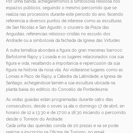
Por unha banda, achegarémonos á simboloxía relixiosa nos
espazos públicos, seguindo o mesmo percorrido que se
realiza nas procesións durante este periodo do ano, facendo
referencia a diversos puntos de interese como as esculturas
de San Nicolás e San Agustín, o cruceiro da Praza das
Angustias, referencias relixioso-cristíás no escudo dos
Andrade ou a simboloxía da fachada da Igrexa das Virtudes.
A outra temática abordará a figura do gran mecenas barroco:
Bartolomé Rajoy y Losada e os lugares relacionados coa súa
figura e vida, resaltando a importancia e repercusión da súa
figura na historia da nosa vila. Así visitaranse lugares como as
Lonxas e Pazo de Rajoy, a Cátedra da Latinidade, a Igrexa de
Santiago, achegándose tamén a súa escultura ubicada na
planta baixa do edificio do Concello de Pontedeume.
As visitas guiadas están programadas durante catro días
consecutivos, desde o xoves 14 ata o domingo 17 de abril, en
horario de 12 a 13:30 e de 17:00 a 18:30 iniciando o percorrido
desde o Torreón do Andrade.
Cada unha das quendas consta de 20 prazas e xa se pode
realizar a inscrición na Oficina de Turismo, no email