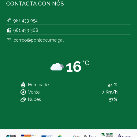
CONTACTA CON NÓS
981 433 054
981 433 368
correo@pontedeume.gal
16
°C
Humidade
94 %
Vento
7 Km/h
Nubes
57%