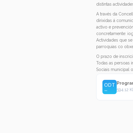
distintas actividade
A través da Concel
dirixidas á comuni
activo e prevenció
concretamente: iog
Actividades que se
parroquias co obxe
O prazo de inscric
Todas as persoas i
Sociais municipal 
Progra
594.12 