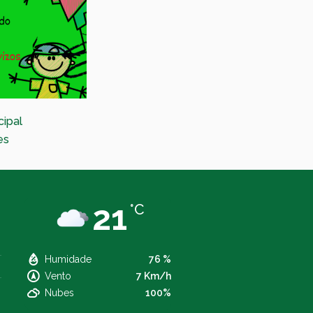
cipal
Festival de Maxia nas parroquias
es
21
°C
Humidade
76 %
Vento
7 Km/h
Nubes
100%