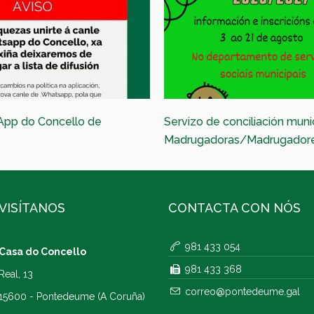
App do Concello de
Servizo de conciliación muni
Madrugadoras/Madrugador
VISÍTANOS
CONTACTA CON NÓS
981 433 054
Casa do Concello
981 433 368
Real, 13
correo@pontedeume.gal
15600 - Pontedeume (A Coruña)