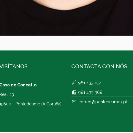
VISÍTANOS
CONTACTA CON NÓS
981 433 054
Casa do Concello
981 433 368
Real, 13
correo@pontedeume.gal
15600 - Pontedeume (A Coruña)