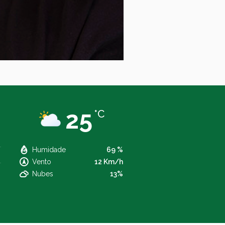
25
°C
Humidade
69 %
Vento
12 Km/h
Nubes
13%