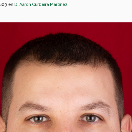
609 en
D. Aarón Curbeira Martínez
.