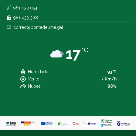
981 433 054
981 433 368
correo@pontedeume.gal
17
°C
Humidade
93 %
Vento
7 Km/h
Nubes
88%