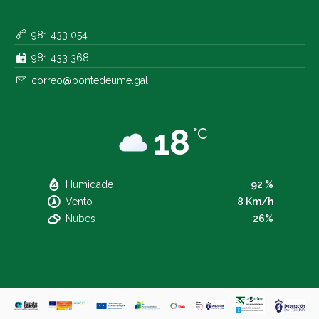
981 433 054
981 433 368
correo@pontedeume.gal
18
°C
Humidade
92 %
Vento
8 Km/h
Nubes
26%