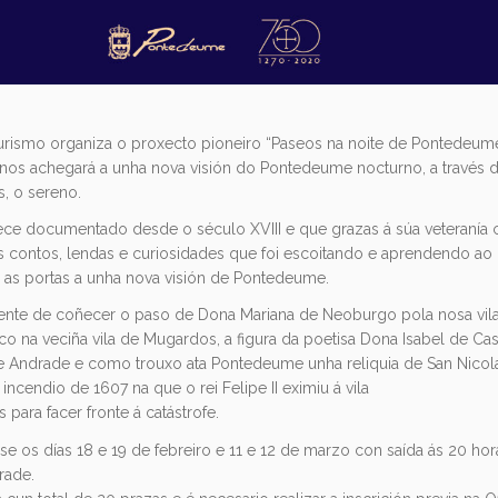
urismo organiza o proxecto pioneiro “Paseos na noite de Pontedeume
e nos achegará a unha nova visión do Pontedeume nocturno, a través d
, o sereno.
ece documentado desde o século XVIII e que grazas á súa veteranía 
s contos, lendas e curiosidades que foi escoitando e aprendendo ao
 as portas a unha nova visión de Pontedeume.
rente de coñecer o paso de Dona Mariana de Neoburgo pola nosa vil
 na veciña vila de Mugardos, a figura da poetisa Dona Isabel de Ca
 Andrade e como trouxo ata Pontedeume unha reliquia de San Nicolá
incendio de 1607 na que o rei Felipe II eximiu á vila
 para facer fronte á catástrofe.
ánse os días 18 e 19 de febreiro e 11 e 12 de marzo con saída ás 20 ho
rade.