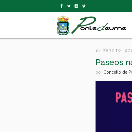
27 Xaneiro, 20
Paseos n
por
Concello de 