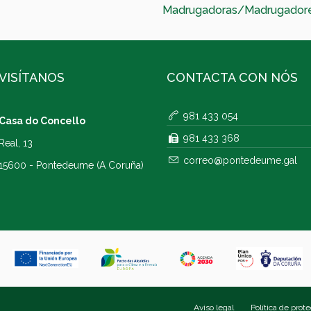
Madrugadoras/Madrugador
VISÍTANOS
CONTACTA CON NÓS
981 433 054
Casa do Concello
981 433 368
Real, 13
correo@pontedeume.gal
15600 - Pontedeume (A Coruña)
Aviso legal
Política de prot