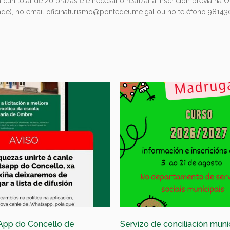
un total de 20 prazas e é necesario realizar a inscrición previa na O
ade), no email oficinaturismo@pontedeume.gal ou no teléfono 98143
App do Concello de
Servizo de conciliación muni