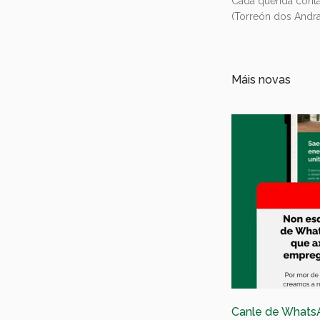
Cada quenda conta c
(Torreón dos Andr
Máis novas
Canle de Whats