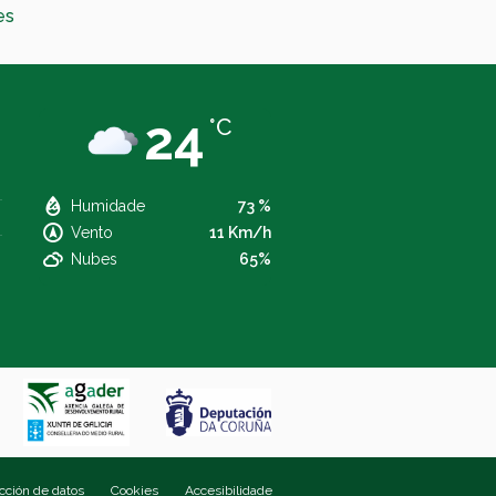
es
24
°C
Humidade
73 %
Vento
11 Km/h
Nubes
65%
ección de datos
Cookies
Accesibilidade