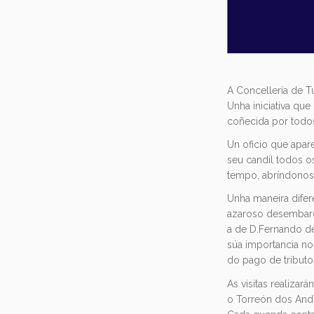
A Concellería de T
Unha iniciativa qu
coñecida por todos
Un oficio que apar
seu candil todos o
tempo, abríndonos
Unha maneira dife
azaroso desembarco
a de D.Fernando de
súa importancia no 
do pago de tributos
As visitas realizar
o Torreón dos And