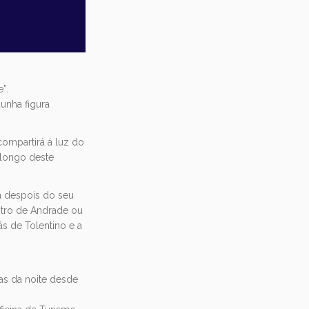
”.
unha figura
compartirá á luz do
 longo deste
a despois do seu
stro de Andrade ou
s de Tolentino e a
ras da noite desde