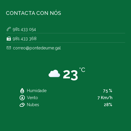
CONTACTA CON NÓS
981 433 054
981 433 368
correo@pontedeume.gal
23
°C
Humidade
75 %
Vento
7 Km/h
Nubes
28%