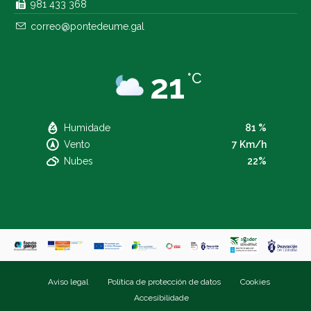
981 433 368
correo@pontedeume.gal
21
°C
Humidade
81 %
Vento
7 Km/h
Nubes
22%
Aviso legal
Política de protección de datos
Cookies
Accesibilidade