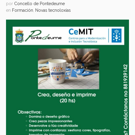
por
Concello de Pontedeume
en
Formación
,
Novas tecnoloxías