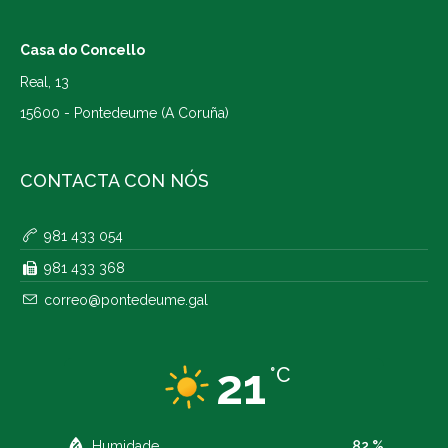
Casa do Concello
Real, 13
15600 - Pontedeume (A Coruña)
CONTACTA CON NÓS
981 433 054
981 433 368
correo@pontedeume.gal
21
°C
Humidade
82 %