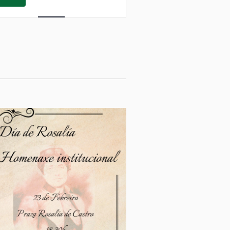
de
vistas
de
Evento