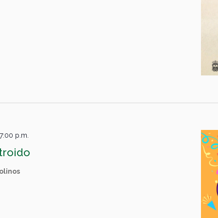
7:00 p.m.
troido
olinos