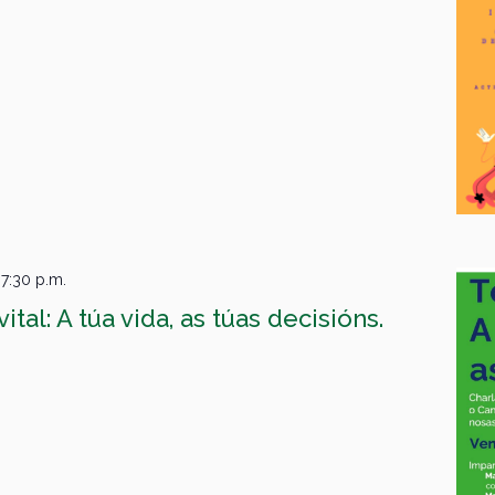
-
7:30 p.m.
tal: A túa vida, as túas decisións.