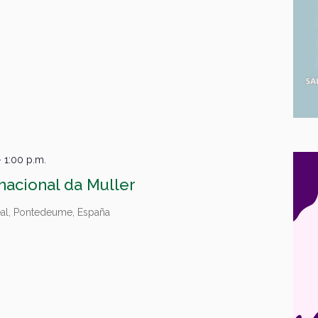
-
1:00 p.m.
rnacional da Muller
eal, Pontedeume, España