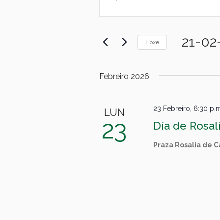
de
Search
busca
for
e
eventos
21-02
by
Hoxe
vistas
Keyword.
Select
de
date.
Febreiro 2026
eventos
23 Febreiro, 6:30 p.
LUN
23
Día de Rosal
Praza Rosalía de C