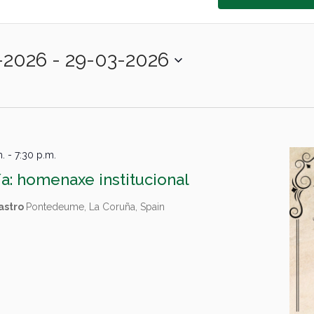
-2026
 - 
29-03-2026
m.
-
7:30 p.m.
ía: homenaxe institucional
astro
Pontedeume, La Coruña, Spain