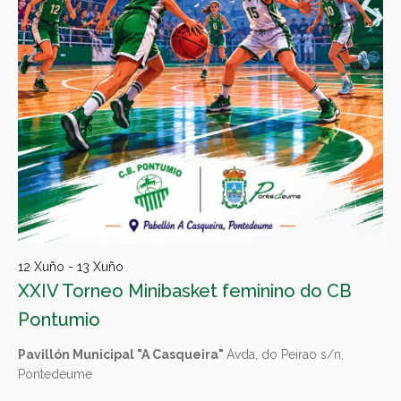
12 Xuño
-
13 Xuño
XXIV Torneo Minibasket feminino do CB
Pontumio
Pavillón Municipal "A Casqueira"
Avda. do Peirao s/n,
Pontedeume