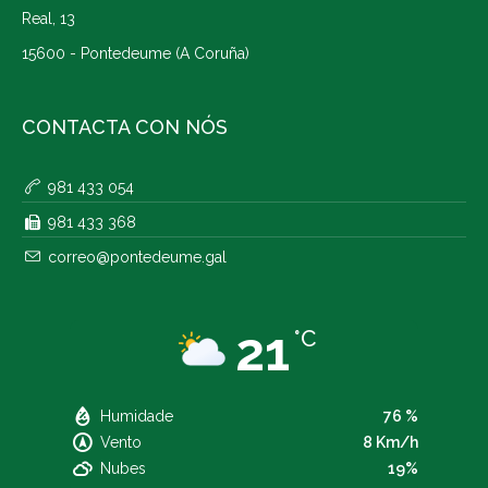
Real, 13
15600 - Pontedeume (A Coruña)
CONTACTA CON NÓS
981 433 054
981 433 368
correo@pontedeume.gal
21
°C
Humidade
76 %
Vento
8 Km/h
Nubes
19%