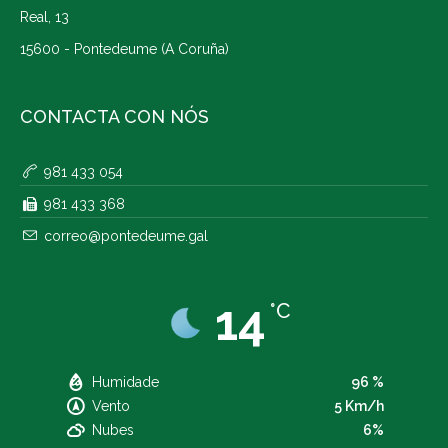
Real, 13
15600 - Pontedeume (A Coruña)
CONTACTA CON NÓS
981 433 054
981 433 368
correo@pontedeume.gal
14
°C
Humidade
96 %
Vento
5 Km/h
Nubes
6%