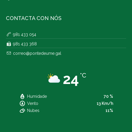
CONTACTA CON NÓS
981 433 054
981 433 368
correo@pontedeume.gal
24
°C
Humidade
70 %
Vento
13 Km/h
Nubes
11%