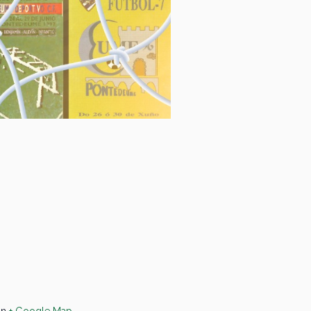
in
+ Google Map