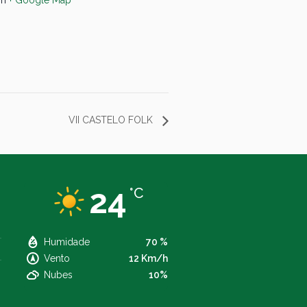
VII CASTELO FOLK
24
°C
Humidade
70 %
Vento
12 Km/h
Nubes
10%