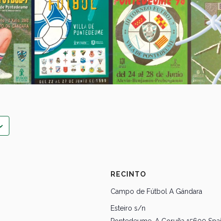
RECINTO
Campo de Fútbol A Gándara
Esteiro s/n
Pontedeume
,
A Coruña
15600
Spa