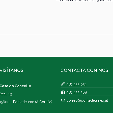
VISÍTANOS
CONTACTA CON NÓS
981 433 054
Casa do Concello
981 433 368
Real, 13
correo@pontedeume.gal
15600 - Pontedeume (A Coruña)